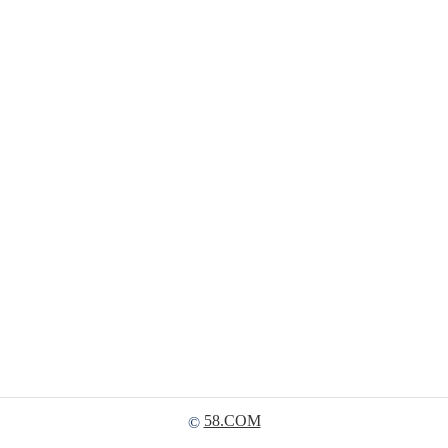
58.COM
©