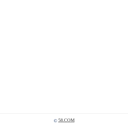
58.COM
©