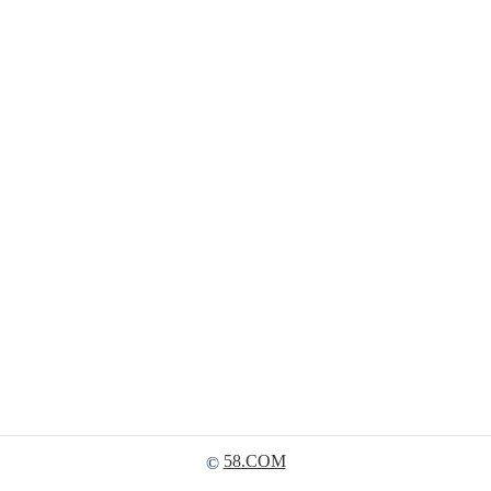
58.COM
©