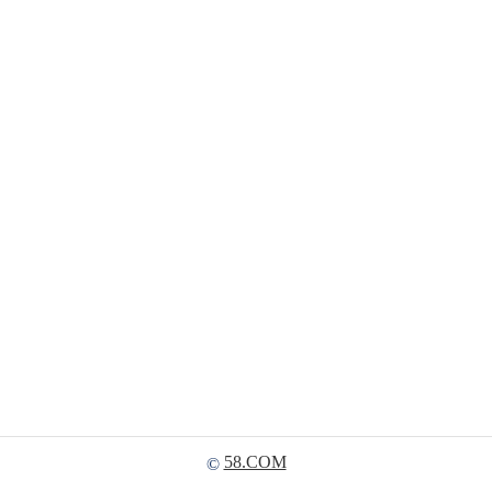
58.COM
©