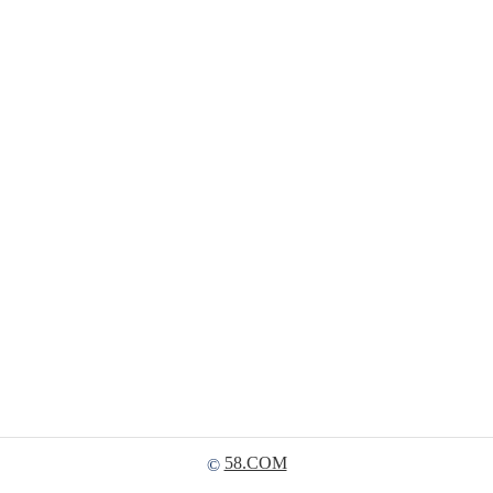
58.COM
©