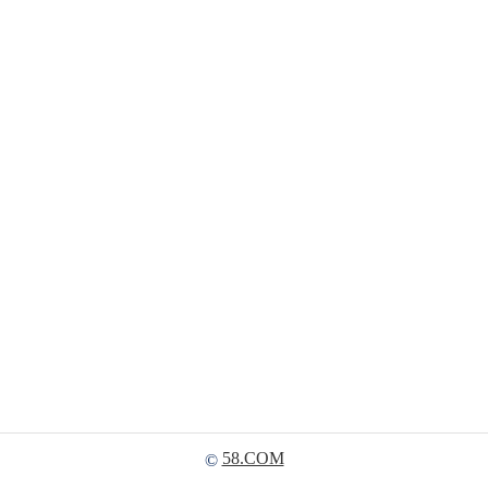
58.COM
©