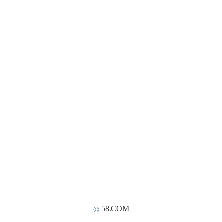
58.COM
©