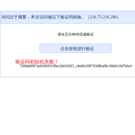
访问过于频繁，本次访问做以下验证码校验。（216.73.216.206）
请在五分钟内完成验证
验证码初始化失败！
7268ab69f7de6169431f6be2d41fd2f1_c9e66e56974348ba96c3b0d1c0d7b6e4