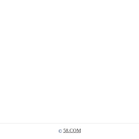
58.COM
©