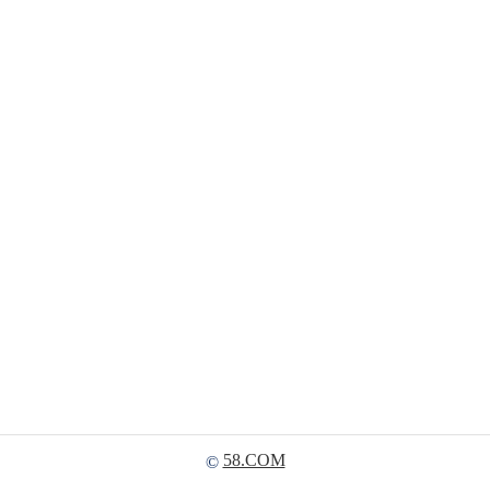
58.COM
©