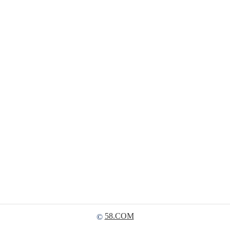
58.COM
©