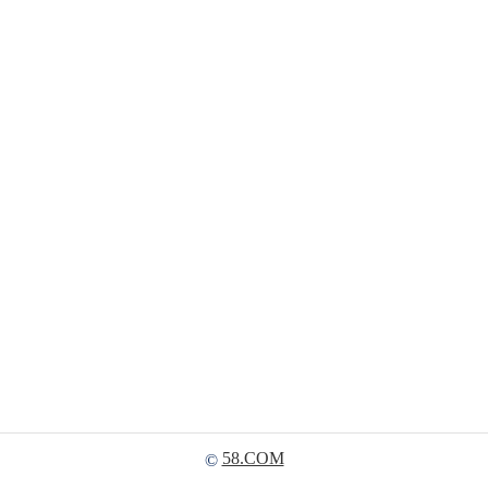
58.COM
©