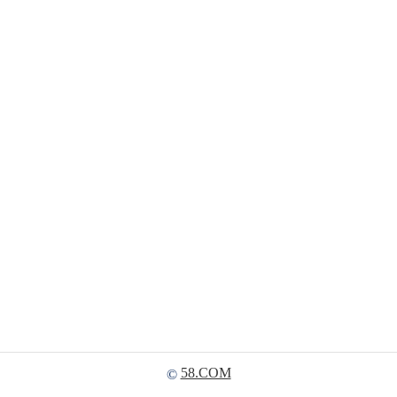
58.COM
©