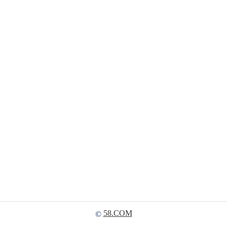
58.COM
©