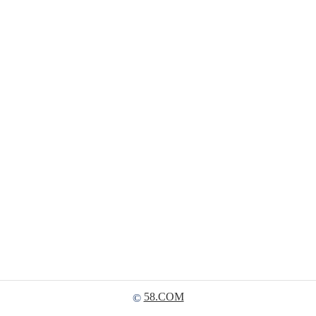
58.COM
©