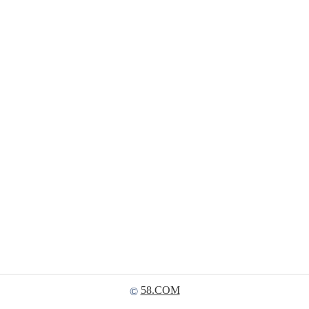
58.COM
©