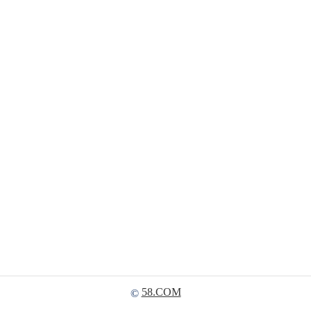
58.COM
©