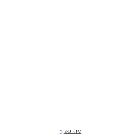
58.COM
©