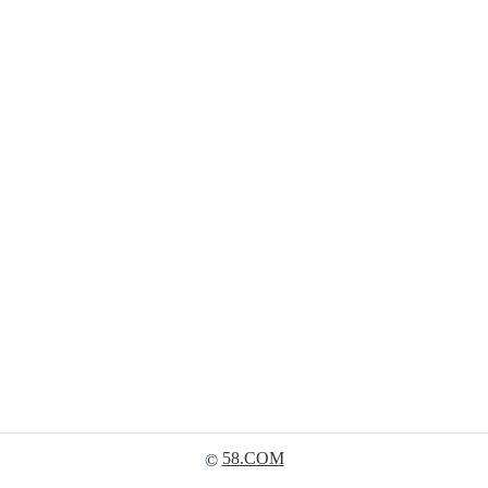
58.COM
©