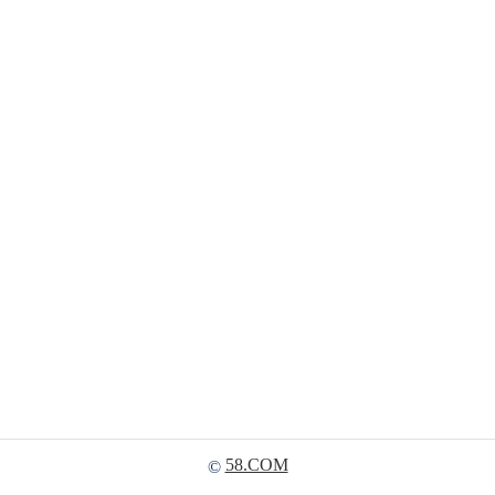
58.COM
©