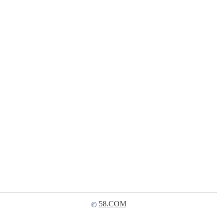
58.COM
©