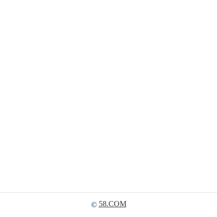
58.COM
©