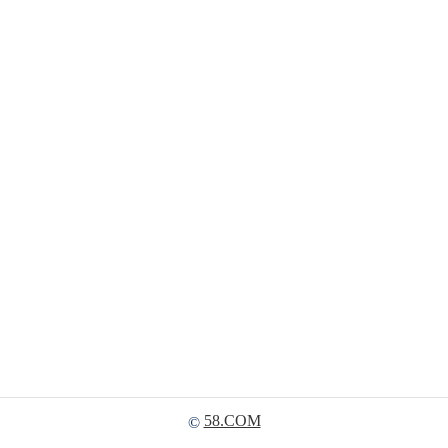
58.COM
©