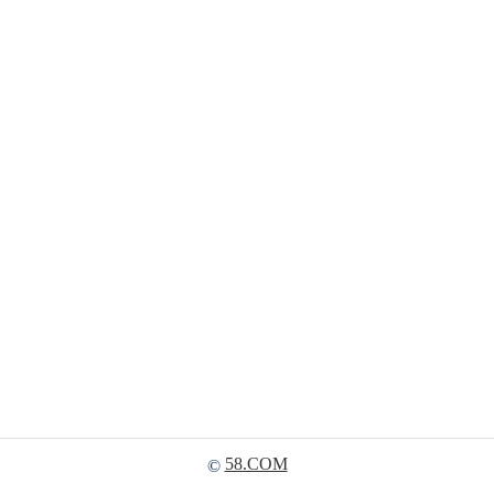
58.COM
©