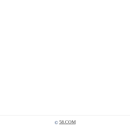
58.COM
©