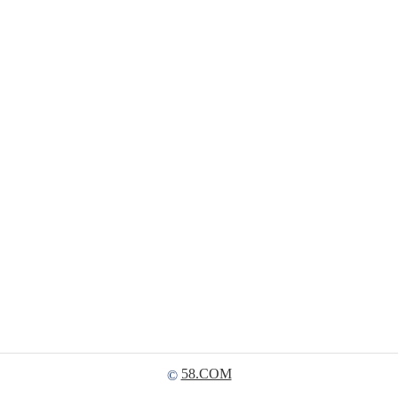
58.COM
©