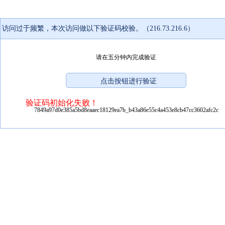
访问过于频繁，本次访问做以下验证码校验。（216.73.216.6）
请在五分钟内完成验证
验证码初始化失败！
7849a97d0e385a5bd8eaaec18129ea7b_b43a86e55c4a453e8cb47cc3602afc2c