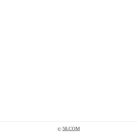
58.COM
©