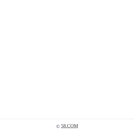
58.COM
©