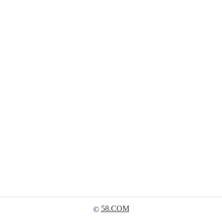
58.COM
©