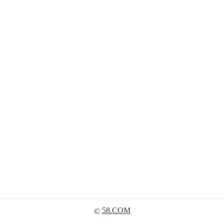
58.COM
©