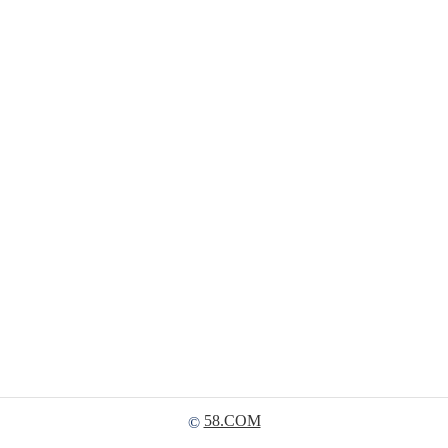
58.COM
©