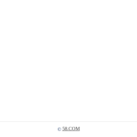
58.COM
©