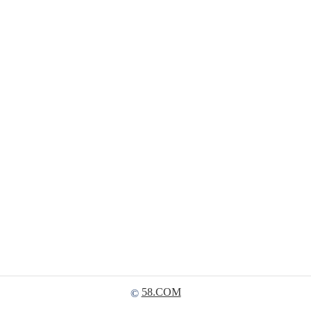
58.COM
©