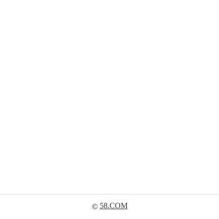
58.COM
©