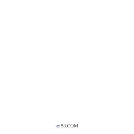
58.COM
©