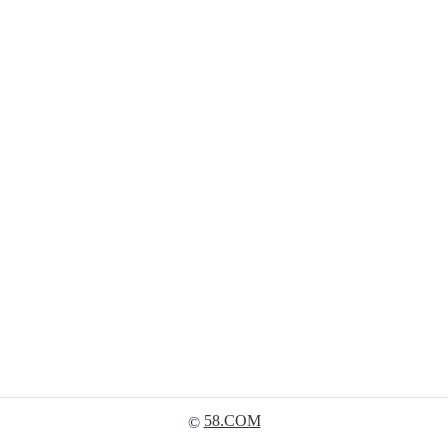
58.COM
©