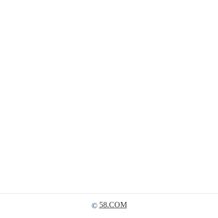
58.COM
©