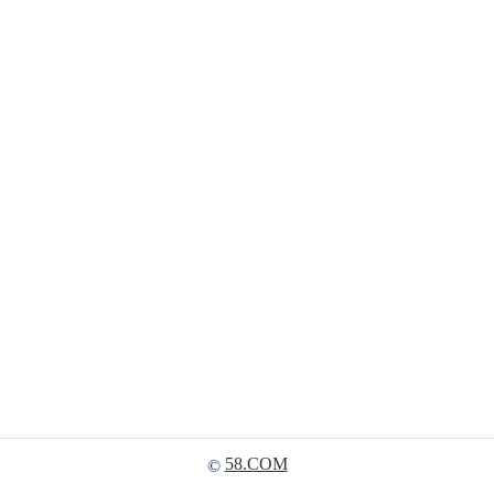
58.COM
©