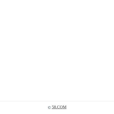
58.COM
©