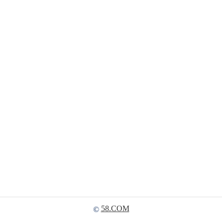
58.COM
©