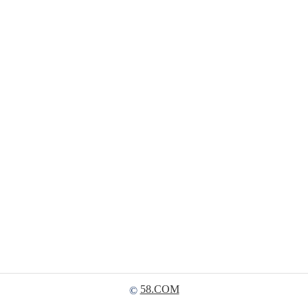
58.COM
©