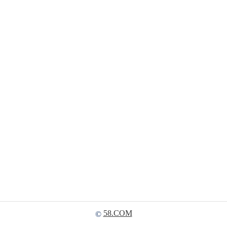
58.COM
©