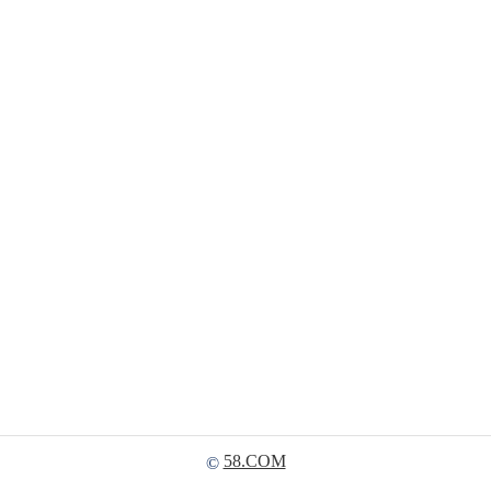
58.COM
©