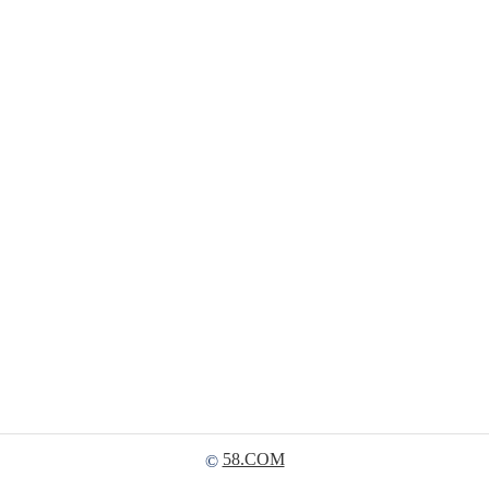
58.COM
©