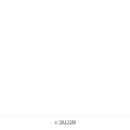
58.COM
©