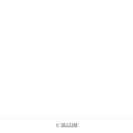
58.COM
©