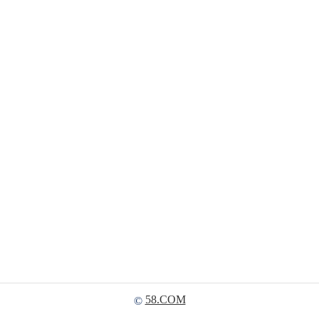
58.COM
©