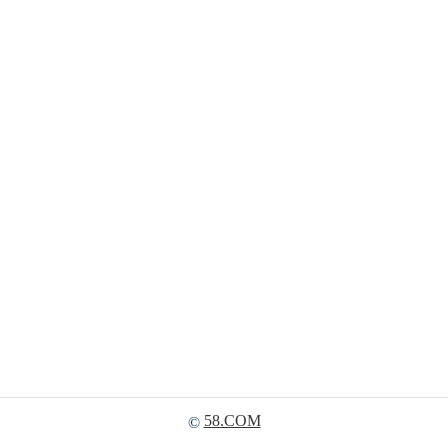
58.COM
©