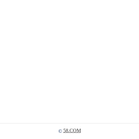
58.COM
©