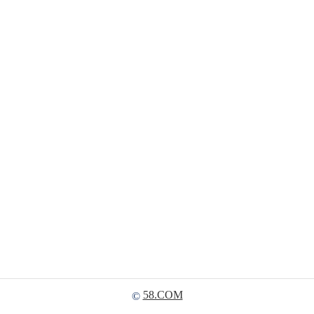
58.COM
©