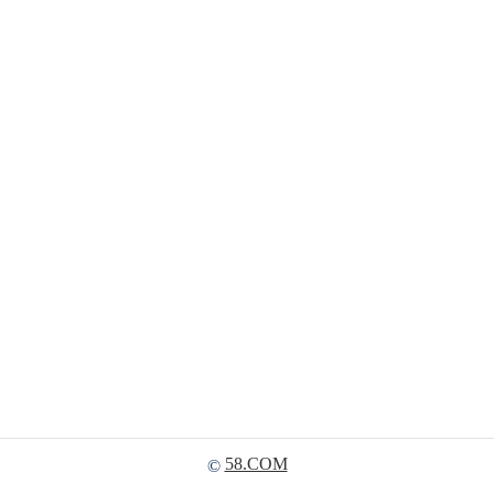
58.COM
©